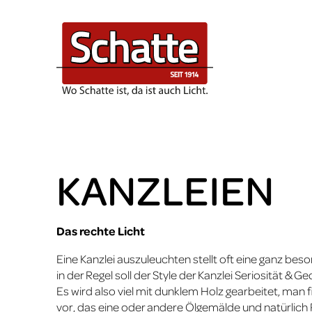
Home & Small Business
Planungsservice
Licht & Schatte
Leuchten
Kontakt
Small Business
Zeichnungsplanung
Über uns
Nachricht gesendet
Deckenleuchten
Bad
3D-Visualisierung
Team
Stehleuchten
Wohnen
Lichtberechnung
Click & Meet
Pendelleuchten
Küche
Kontakt
Tischleuchten
KANZLEIEN
Garten
Wandleuchten
Gartenleuchten
Das rechte Licht
Eine Kanzlei auszuleuchten stellt oft eine ganz be
in der Regel soll der Style der Kanzlei Seriosität & G
Es wird also viel mit dunklem Holz gearbeitet, man
vor, das eine oder andere Ölgemälde und natürlic