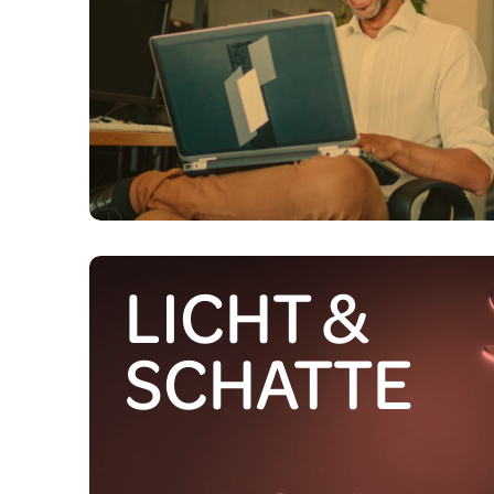
Small Business
Bad
Wo
Garten
LICHT &
SCHATTE