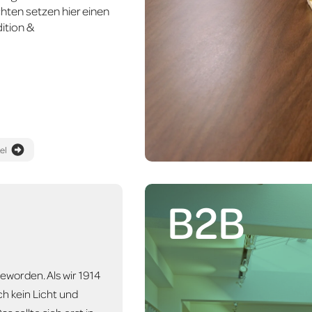
hten setzen hier einen
ition &
tel
B2B
eworden. Als wir 1914
h kein Licht und