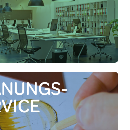
rbeitsplatz
Konferenz
e
Praxis
Kanzlei
Hotel
ANUNGS­
RVICE