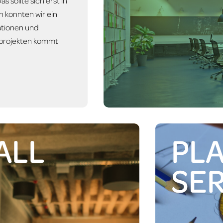
 sollte sich erst in
n konnten wir ein
ationen und
oßprojekten kommt
Schulen
Büro/A
Mensa/Büroküch
ALL
PL
SE