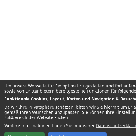
Um unsere Webseite für Sie optimal zu gestalten und fortlauf
sowie von Drittanbietern bereitgestellte Funktionen für folgend
Funktionale Cookies, Layout, Karten und Navigation & Besuche
Da wir Ihre Privatsphäre schätzen, bitten wir Sie hiermit um Er
gemäß Ihren Wünschen anzupassen. Sie können Ihre Einstellung
Fußbereich der Website klicken.
Weitere Informationen finden Sie in unserer
Datenschutzerklär