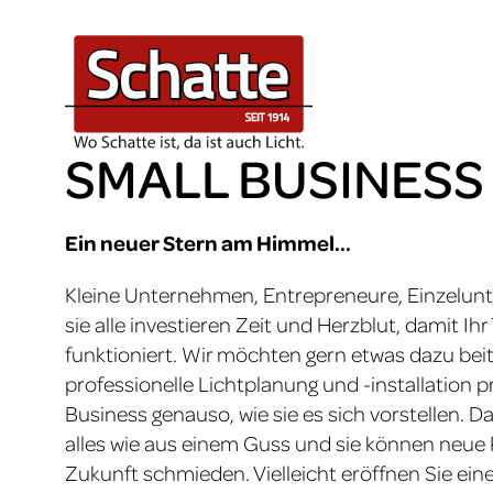
Planungsservice
Licht & Schatte
Leuchten
Kontakt
B2B
Schulen
Zeichnungsplanung
Über uns
Nachricht gesendet
Deckenleuchten
Büro/Arbeitsplatz
3D-Visualisierung
Team
Stehleuchten
SMALL BUSINESS
Konferenz
Lichtberechnung
Click & Meet
Pendelleuchten
Ein neuer Stern am Himmel...
Mensa/Büroküche
Kontakt
Tischleuchten
Kleine Unternehmen, Entrepreneure, Einzelun
Praxis
Wandleuchten
sie alle investieren Zeit und Herzblut, damit Ih
funktioniert. Wir möchten gern etwas dazu beit
Kanzlei
Gartenleuchten
professionelle Lichtplanung und -installation pr
Hotel
Business genauso, wie sie es sich vorstellen. D
alles wie aus einem Guss und sie können neue P
Zukunft schmieden. Vielleicht eröffnen Sie eine F