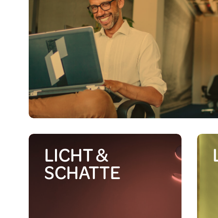
Small Business
Bad
Wohnen
Küche
Garten
LICHT &
SCHATTE