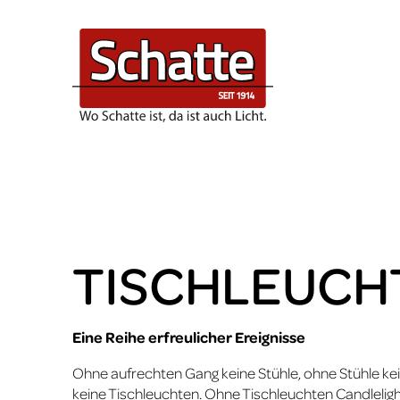
Home & Small Business
Planungsservice
Licht & Schatte
Kontakt
B2B
Schulen
Small Business
Zeichnungsplanung
Über uns
Nachricht gesendet
Büro/Arbeitsplatz
Bad
3D-Visualisierung
Team
Konferenz
Wohnen
Lichtberechnung
Click & Meet
Mensa/Büroküche
Küche
Kontakt
Praxis
Garten
TISCH­LEUC
Kanzlei
Hotel
Eine Reihe erfreulicher Ereignisse
Ohne aufrechten Gang keine Stühle, ohne Stühle ke
keine Tischleuchten. Ohne Tischleuchten Candlelightd